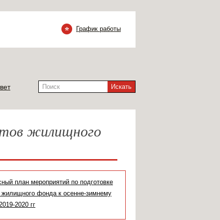
График работы
вет
Искать
ктов жилищного
ный план мероприятий по подготовке
 жилищного фонда к осенне-зимнему
2019-2020 гг