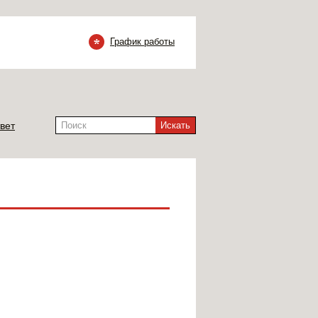
График работы
вет
Искать